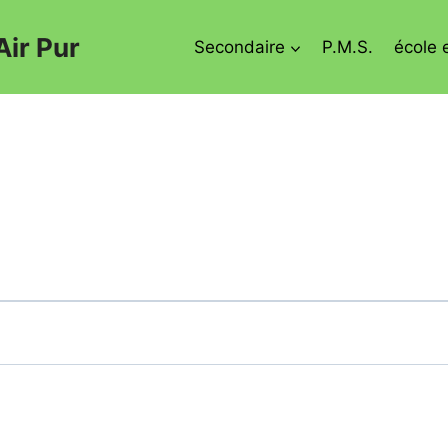
Air Pur
Secondaire
P.M.S.
école 