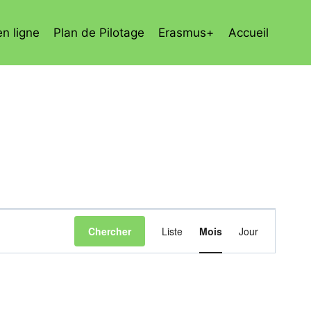
en ligne
Plan de Pilotage
Erasmus+
Accueil
Navigation
Chercher
Liste
Mois
Jour
de
vues
Évènement