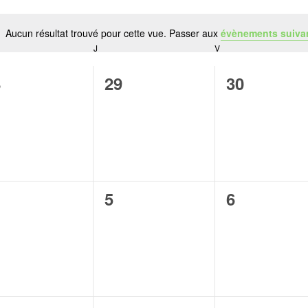
Aucun résultat trouvé pour cette vue. Passer aux
évènements suiva
Notice
J
V
0
0
8
29
30
vènement,
évènement,
évènement
0
0
5
6
vènement,
évènement,
évènement