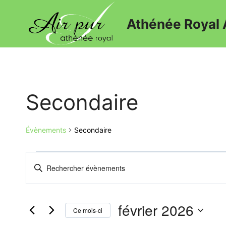
Athénée Royal 
Secondaire
Évènements
Secondaire
Recherche
Saisir
mot-
et
clé.
navigation
février 2026
Rechercher
Ce mois-ci
Évènements