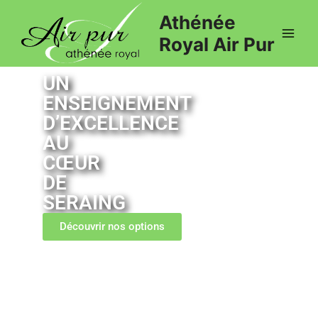
Athénée
Royal Air Pur
UN
ENSEIGNEMENT
D’EXCELLENCE
AU
CŒUR
DE
SERAING
Découvrir nos options