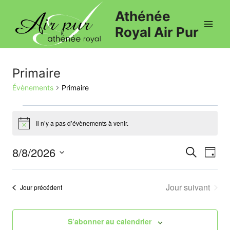
Athénée
Royal Air Pur
Primaire
Évènements
Primaire
Il n’y a pas d’évènements à venir.
Notice
8/8/2026
Recherche
Nav
Reche
Jour
Sélectionnez
de
et
une
Jour suivant
Jour précédent
vu
date.
naviga
Év
de
S’abonner au calendrier