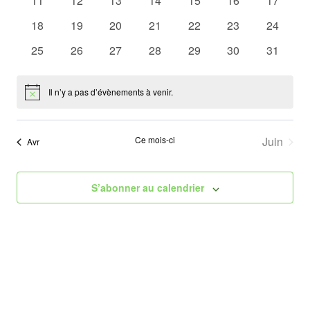
11
12
13
14
15
16
17
vues
évènements
évènements
évènements
évènements
évènements
évènements
évèneme
0
0
0
0
0
0
0
18
19
20
21
22
23
24
évènements
évènements
évènements
évènements
évènements
évènements
Évène
évèneme
0
0
0
0
0
0
0
25
26
27
28
29
30
31
évènements
évènements
évènements
évènements
évènements
évènements
évèneme
Il n’y a pas d’évènements à venir.
Notice
Ce mois-ci
Juin
Avr
S’abonner au calendrier