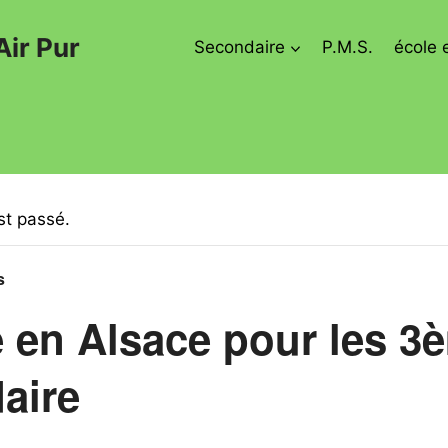
Air Pur
Secondaire
P.M.S.
école 
t passé.
s
 en Alsace pour les 3
aire