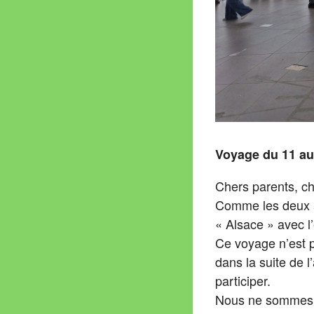
Voyage du 11 au
Chers parents, ch
Comme les deux a
« Alsace » avec 
Ce voyage n’est p
dans la suite de 
participer.
Nous ne sommes p