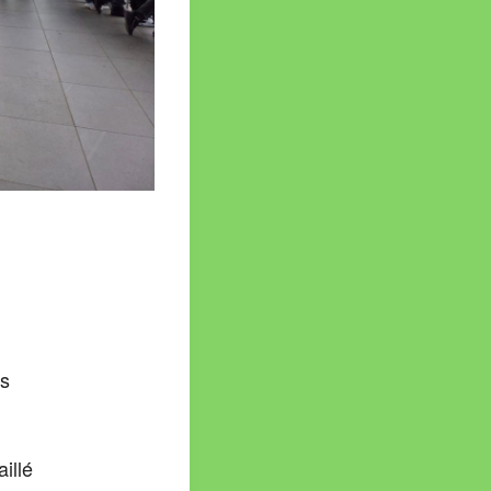
es
illé