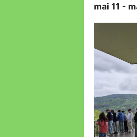
mai 11
-
m