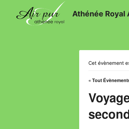
Athénée Royal 
Cet évènement es
« Tout Évènement
Voyage
second