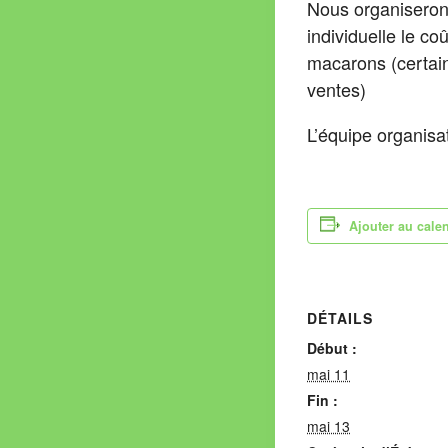
Nous organiseron
individuelle le c
macarons (certain
ventes)
L’équipe organisa
Ajouter au cale
DÉTAILS
Début :
mai 11
Fin :
mai 13