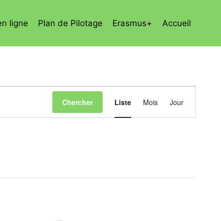
en ligne
Plan de Pilotage
Erasmus+
Accueil
Navigation
Chercher
Liste
Mois
Jour
de
vues
Évènement