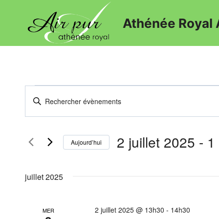
Athénée Royal 
Recherche
Saisir
mot-
et
clé.
navigation
2 juillet 2025
 - 
1
Rechercher
Aujourd’hui
Évènements
de
Sélectionnez
par
une
vues
juillet 2025
mot-
date.
clé.
Évènements
2 juillet 2025 @ 13h30
-
14h30
MER