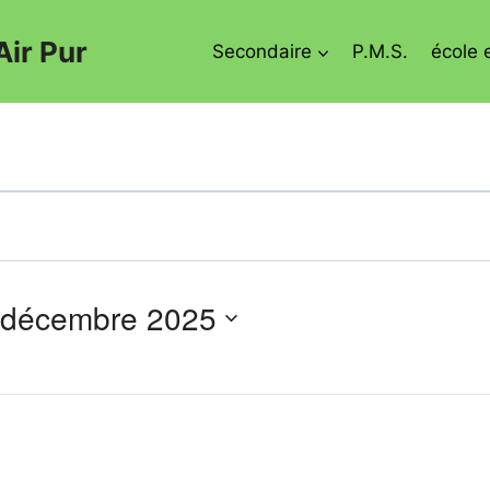
Air Pur
Secondaire
P.M.S.
école 
 décembre 2025