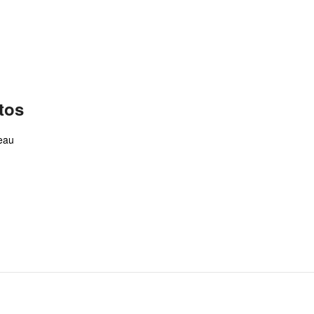
tos
teau